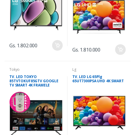
Gs. 1.802.000
Gs. 1.810.000
Tokyo
Lg
TV. LED TOKYO
TV. LED LG 65Plg
85TVTOKUF85GTV GOOGLE
65UT7300PSA UHD 4K SMART
TV SMART 4K FRAMELE