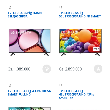
Lg
Lg
TV. LED LG 32Plg SMART
TV. LED LG 55Plg
32LQ600BPSA
55UT7300PSA UHD 4K SMART
Gs. 1.089.000
Gs. 2.899.000
Lg
Lg
TV.LED LG 43Plg 43LR6000PSA
TV. LED LG 43Plg
SMART FULL HD
43UT7300PSA UHD 43Plg
SMART 4K