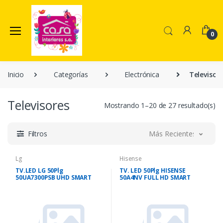
0
Inicio
Categorías
Electrónica
Televisor
Televisores
Mostrando 1–20 de 27 resultado(s)
Filtros
Más Recientes
Lg
Hisense
TV.LED LG 50Plg
TV. LED 50Plg HISENSE
50UA7300PSB UHD SMART
50A4NV FULL HD SMART