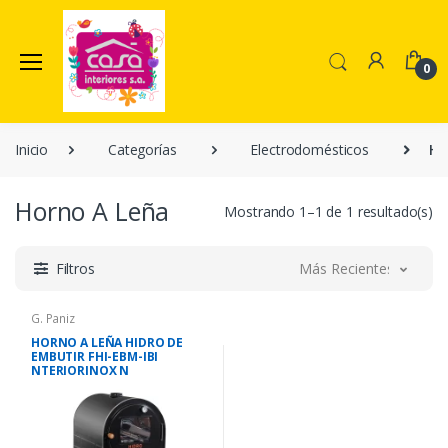
0
Inicio
Categorías
Electrodomésticos
Ho
Horno A Leña
Mostrando 1–1 de 1 resultado(s)
Filtros
Más Recientes
G. Paniz
HORNO A LEÑA HIDRO DE
EMBUTIR FHI-EBM-IBI
NTERIORINOX N