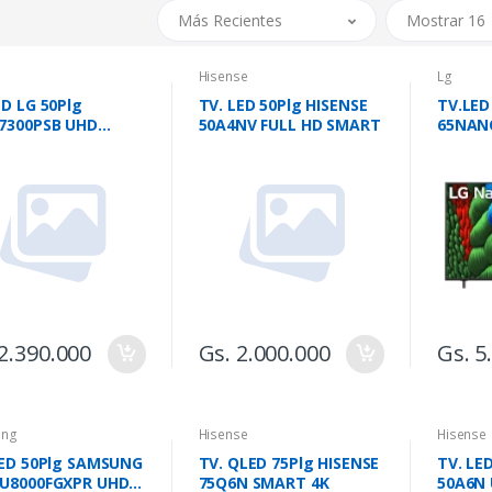
Más Recientes
Mostrar 16
Hisense
Lg
ED LG 50Plg
TV. LED 50Plg HISENSE
TV.LED
7300PSB UHD
50A4NV FULL HD SMART
65NAN
RT
NANOCE
2.390.000
Gs. 2.000.000
Gs. 5
ung
Hisense
Hisense
LED 50Plg SAMSUNG
TV. QLED 75Plg HISENSE
TV. LE
U8000FGXPR UHD
75Q6N SMART 4K
50A6N