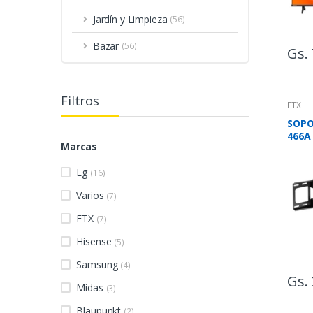
Jardín y Limpieza
(56)
Bazar
(56)
Gs.
Filtros
FTX
SOPO
466A 
Marcas
60KG
Lg
(16)
Varios
(7)
FTX
(7)
Hisense
(5)
Samsung
(4)
Gs.
Midas
(3)
Blaupunkt
(2)