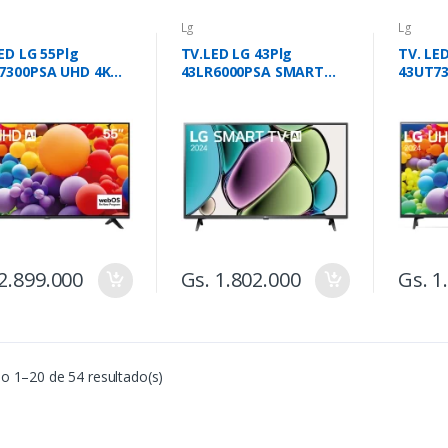
Lg
Lg
ED LG 55Plg
TV.LED LG 43Plg
TV. LE
7300PSA UHD 4K
43LR6000PSA SMART
43UT73
RT
FULL HD
SMART
2.899.000
Gs. 1.802.000
Gs. 1
o 1–20 de 54 resultado(s)