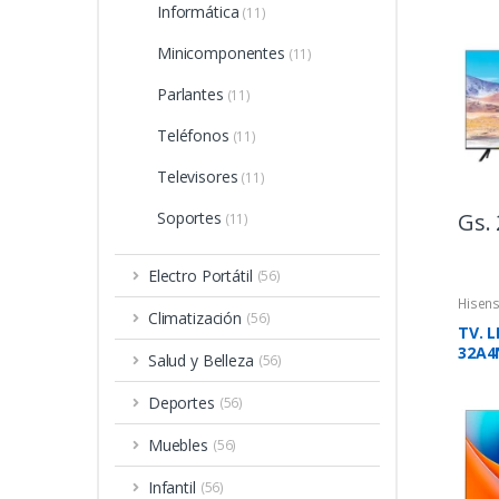
SMA
Informática
(11)
Minicomponentes
(11)
Parlantes
(11)
Teléfonos
(11)
Televisores
(11)
Gs. 
Soportes
(11)
Electro Portátil
(56)
Hisen
Climatización
(56)
TV. L
32A4
Salud y Belleza
(56)
VIDA
Deportes
(56)
Muebles
(56)
Infantil
(56)