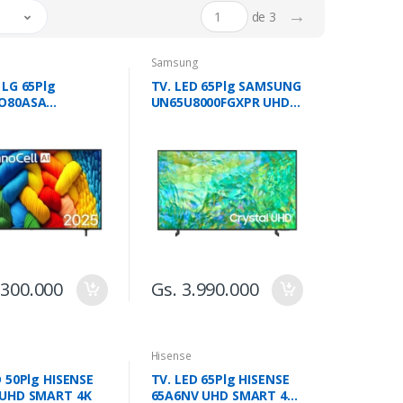
→
de 3
Samsung
 LG 65Plg
TV. LED 65Plg SAMSUNG
O80ASA
UN65U8000FGXPR UHD
LL SMART 4K AI
SMART
.300.000
Gs. 3.990.000
Hisense
D 50Plg HISENSE
TV. LED 65Plg HISENSE
 UHD SMART 4K
65A6NV UHD SMART 4K