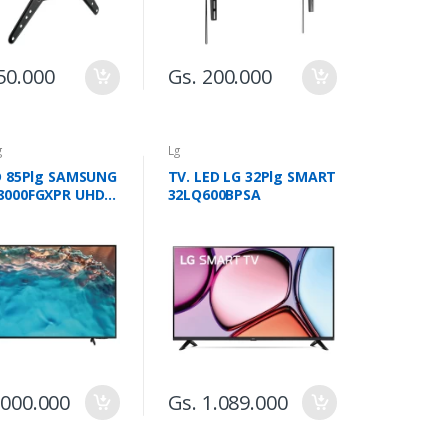
50.000
Gs. 200.000
g
Lg
D 85Plg SAMSUNG
TV. LED LG 32Plg SMART
8000FGXPR UHD
32LQ600BPSA
.000.000
Gs. 1.089.000