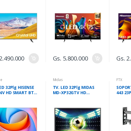
RT
2.490.000
Gs. 5.800.000
Gs. 2
se
Midas
FTX
ED 32Plg HISENSE
TV. LED 32Plg MIDAS
SOPORT
NV HD SMART BT
MD-XP32GTV HD
443 23
A
GOOGLE TV
30KGIN