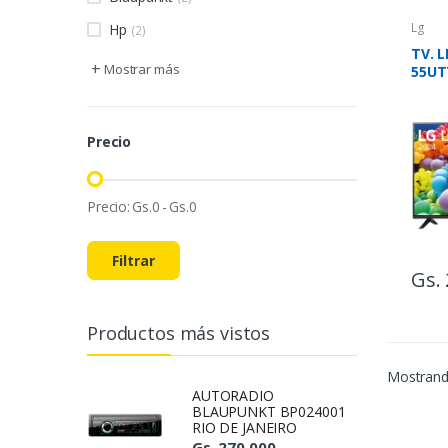
Lg
Hp
(2)
TV. L
+
Mostrar más
55UT
SMA
Precio
Precio:
Gs.
0
-
Gs.
0
Filtrar
Gs. 
Productos más vistos
Mostrand
AUTORADIO
BLAUPUNKT BP024001
RIO DE JANEIRO
Gs. 270.000