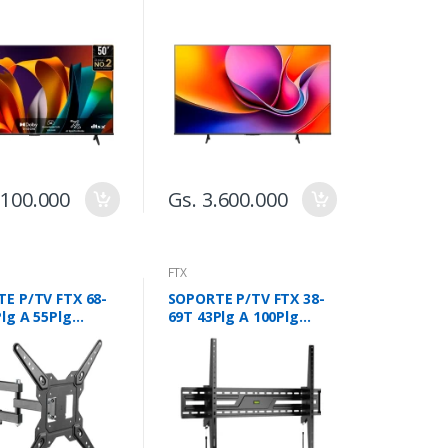
BT
.100.000
Gs. 3.600.000
FTX
E P/TV FTX 68-
SOPORTE P/TV FTX 38-
Plg A 55Plg
69T 43Plg A 100Plg
C10 GIRO 90
75KG/INCL5°/FIJO