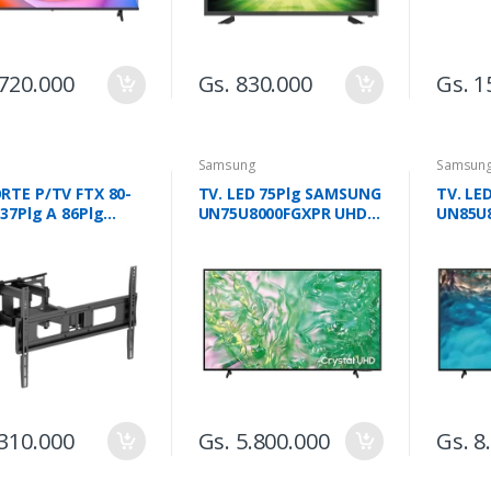
 720.000
Gs. 830.000
Gs. 1
Samsung
Samsun
RTE P/TV FTX 80-
TV. LED 75Plg SAMSUNG
TV. LE
37Plg A 86Plg
UN75U8000FGXPR UHD
UN85U
 ART/INCL/5°
SMART
SMART
 310.000
Gs. 5.800.000
Gs. 8