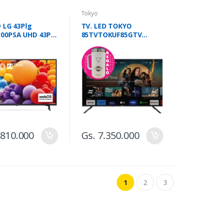
Tokyo
D LG 43Plg
TV. LED TOKYO
00PSA UHD 43Plg
85TVTOKUF85GTV
 4K
GOOGLE TV SMART 4K
FRAMELE
.810.000
Gs. 7.350.000
1
2
3